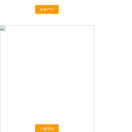
更多产品
关于我们
ABOUT US
山东聚东新材料有限公司成立于2018年，注
册资金5000万元，主要从事建筑涂料、防火涂
料、防腐涂料和工业涂料等产品的生产、研发、
销售、技术服务、国际贸易及施工。
“圣工”漆品牌注册于2001年，至今已有二十
年的历史。
了解详细