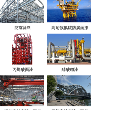
防腐涂料
高耐候氟碳防腐面漆
丙烯酸面漆
醇酸磁漆
环氧富锌底漆（双组
无机富锌底漆（双组
份）
份）