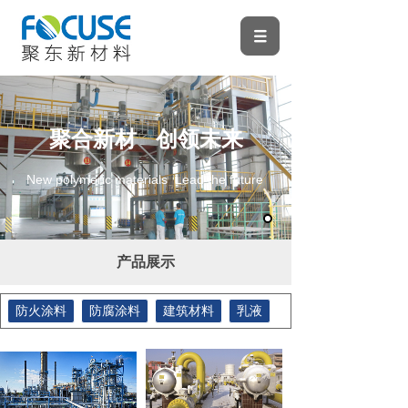
绿色聚东 关注未来
聚合新材 创领未来
Green JuDong Focus on the future
New polymeric materials Lead the future
产品展示
防火涂料
防腐涂料
建筑材料
乳液